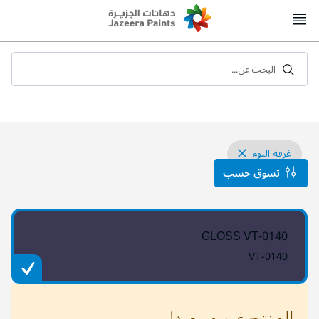
Skip
to
Content
البحث عن...
غرفة النوم
تسوق حسب
GLOSS VT-0140
VT-0140
المنتج غير موجود!