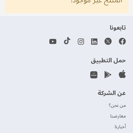
‫تابعونا‬
حمل التطبيق
عن الشركة
من نحن؟
‫معارضنا‬
‫أخبارنا‬