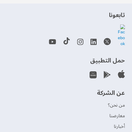
‫تابعونا‬
حمل التطبيق
عن الشركة
من نحن؟
‫معارضنا‬
‫أخبارنا‬