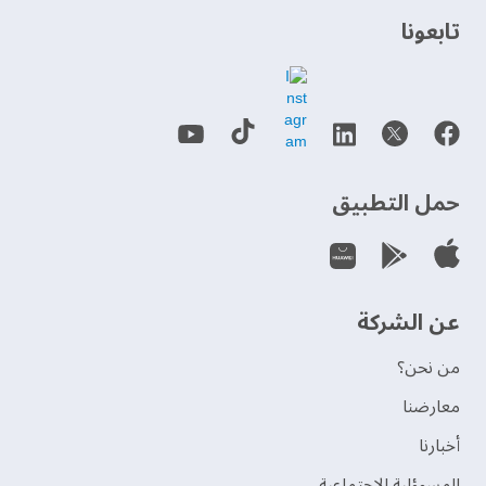
‫تابعونا‬
حمل التطبيق
عن الشركة
من نحن؟
‫معارضنا‬
‫أخبارنا‬
المسوؤلية الإجتماعية