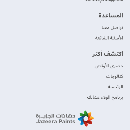
‫المساعدة‬
تواصل معنا
الأسئلة الشائعة
اكتشف أكثر
حصري للأونلاين
‫كتالوجات‬
الرئيسية
برنامج الولاء عشانك