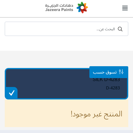
Skip
to
Content
البحث عن...
تسوق حسب
SILK D-4283
D-4283
المنتج غير موجود!