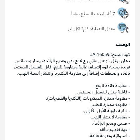
7 أيام ليجف السطح تماماً
معدل التغطية:
١٤م² لكل لتر
الوصف
كود المنتج: JA-16059
دهان نوفل : دِهان مائي ربع لامع نقي وعديم الرائحة، يمتاز بخصائص
فريدة تمنحه قوة إلتصاق عالية ومقاومة للبقع، قابل للغسيل المستمر
بالماء والمنظفات إضافةً إلى مقاومة البكتيريا وانتشار ألسنة اللهب.
- مقاومة فائقة للبقع.
- قابلية مثلى للغسيل المستمر.
- مقاومة ممتازة للميكروبات (البكتريا والفطريات).
- مقاومة ممتازة للحك.
- ثباتية طويلة الأجل للألوان.
- مقاومة لانتشار اللهب.
- صحي وعديم الرائحة.
- قوة تغطية فائقة.
- استوائية ونعومة فائقة.