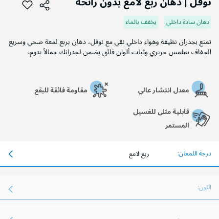
نوفل | دهان ربع لامع بدون رائحة
بداية
معرض
دهان سادة داخلي
يخفف بالماء
الصور
تمتع بجدران نظيفة وهواء داخلي نقي مع نوفل، دهان بربع لمعة صحي وسريع
الجفاف بملمس حريري وثبات ألوان فائق يضمن لجدرانك جمالاً يدوم.
معدل انتشار عالي
مقاومة فائقة للبقع
قابلية مثلى للغسيل
المستمر
درجة اللمعان:
ربع لامع
اللون: