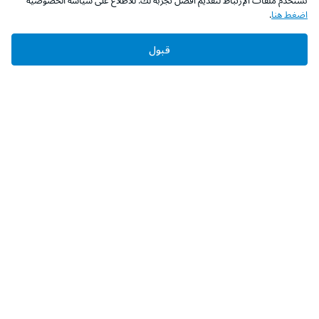
نستخدم ملفات الإرتباط لتقديم أفضل تجربة لك. للاطلاع على سياسة الخصوصية
اضغط هنا
.
قبول
‫تابعونا‬