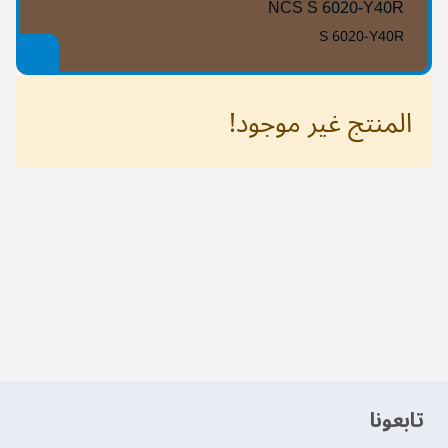
NCS S 6020-Y40R
S 6020-Y40R
المنتج غير موجود!
‫تابعونا‬