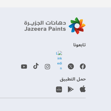
‫تابعونا‬
حمل التطبيق