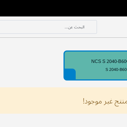
البحث عن...
بحث
بحث
NCS S 2040-B6
S 2040-B6
منتج غير موجود!