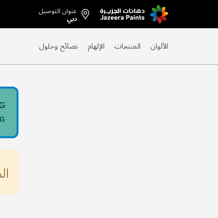
عنوان التوصيل
Skip
دبي
to
Content
الألوان
المنتجات
الإلهام
نصائح وحلول
0G
0G
ال