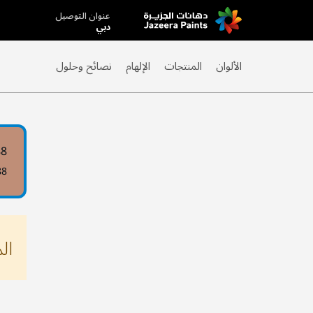
عنوان التوصيل
Skip
دبي
to
Content
الألوان
المنتجات
الإلهام
نصائح وحلول
88
88
ال