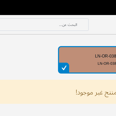
البحث عن...
بحث
بحث
LN-OR-03
LN-OR-03
منتج غير موجود!