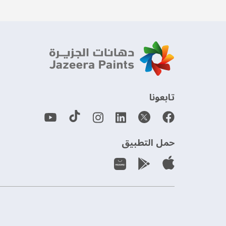
‫تابعونا‬
حمل التطبيق