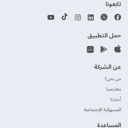
‫تابعونا‬
حمل التطبيق
عن الشركة
من نحن؟
‫معارضنا‬
‫أخبارنا‬
المسوؤلية الإجتماعية
‫المساعدة‬