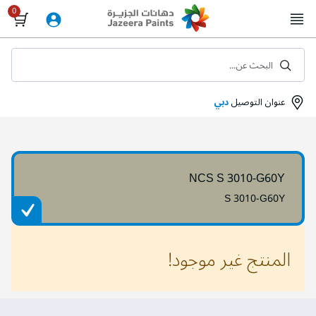
Skip
to
Content
البحث عن...
عنوان التوصيل
دبي
NCS S 3010-G60Y
S 3010-G60Y
المنتج غير موجود!