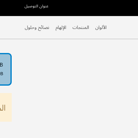
عنوان التوصيل
Skip
to
Content
الألوان
المنتجات
الإلهام
نصائح وحلول
0B
0B
ال