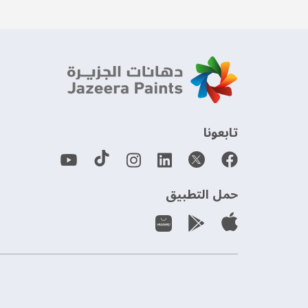
‫تابعونا‬
حمل التطبيق