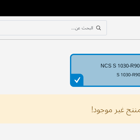
البحث عن...
بحث
بحث
NCS S 1030-R9
S 1030-R9
منتج غير موجود!