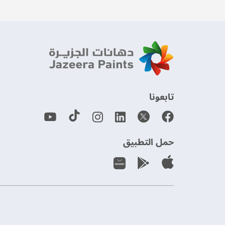
‫تابعونا‬
حمل التطبيق