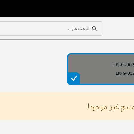
البحث عن...
بحث
بحث
LN-G-00
LN-G-00
منتج غير موجود!