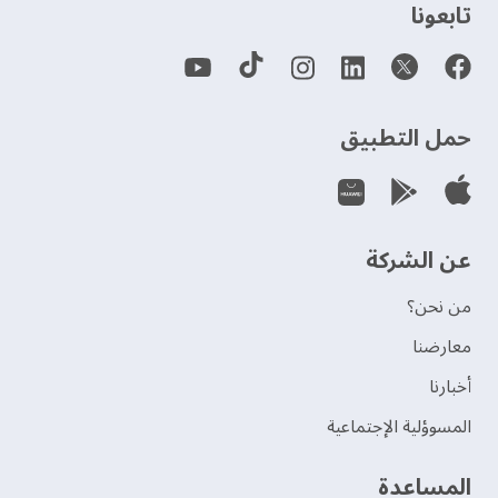
‫تابعونا‬
حمل التطبيق
عن الشركة
من نحن؟
‫معارضنا‬
‫أخبارنا‬
المسوؤلية الإجتماعية
‫المساعدة‬