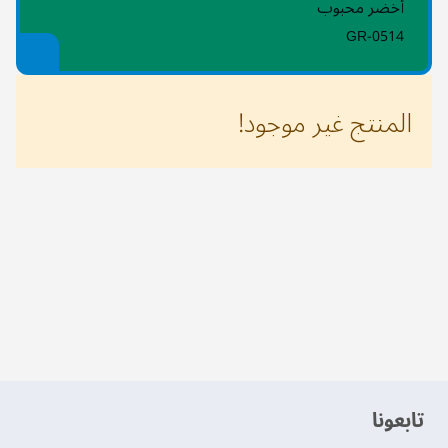
أخضر محبوب
GR-0514
المنتج غير موجود!
‫تابعونا‬