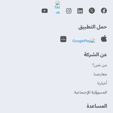
حمل التطبيق
عن الشركة
من نحن؟
‫معارضنا‬
‫أخبارنا‬
المسوؤلية الإجتماعية
‫المساعدة‬