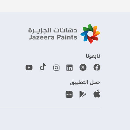
‫تابعونا‬
حمل التطبيق