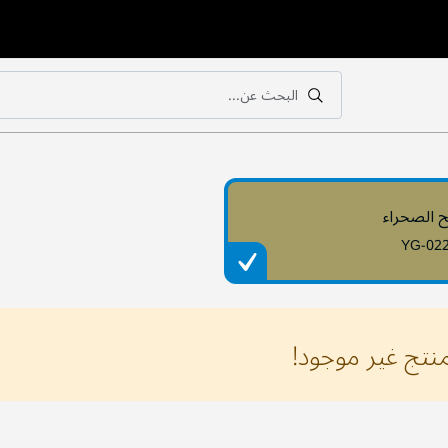
البحث عن...
بحث
بحث
ح الصحراء
YG-02
منتج غير موجود!