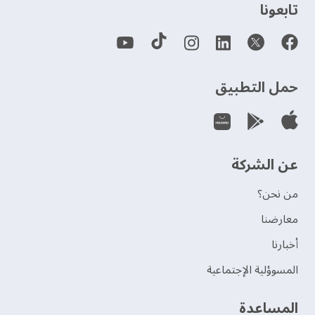
‫تابعونا‬
حمل التطبيق
عن الشركة
من نحن؟
‫معارضنا‬
‫أخبارنا‬
المسوؤلية الإجتماعية
‫المساعدة‬