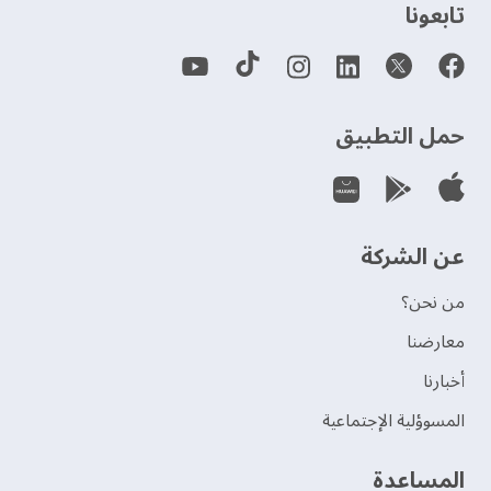
‫تابعونا‬
حمل التطبيق
عن الشركة
من نحن؟
‫معارضنا‬
‫أخبارنا‬
المسوؤلية الإجتماعية
‫المساعدة‬