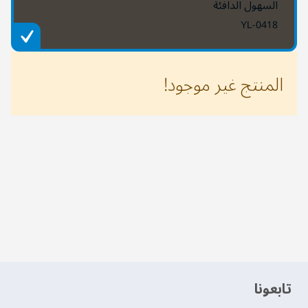
السهول الدافئة
YL-0418
المنتج غير موجود!
‫تابعونا‬